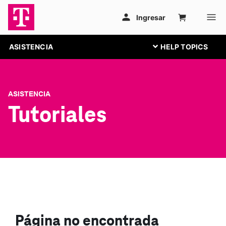
ASISTENCIA
ASISTENCIA
Tutoriales