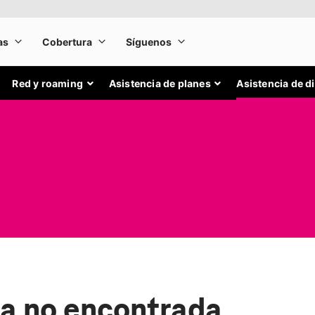
Red y roaming
Asistencia de planes
Asistencia de d