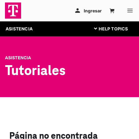
ASISTENCIA
ASISTENCIA
Tutoriales