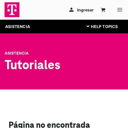
ASISTENCIA
ASISTENCIA
Tutoriales