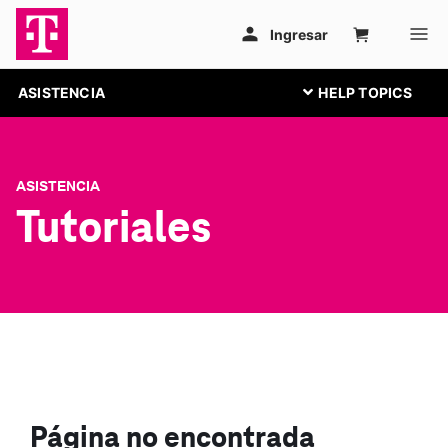
ASISTENCIA
ASISTENCIA
Tutoriales