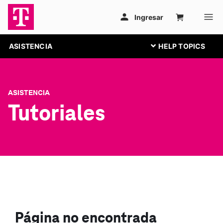
ASISTENCIA
ASISTENCIA
Tutoriales