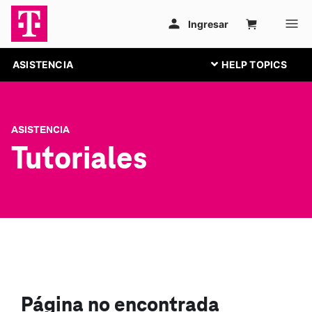
ASISTENCIA
ASISTENCIA
Tutoriales