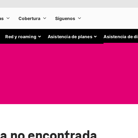
Red y roaming
Asistencia de planes
Asistencia de d