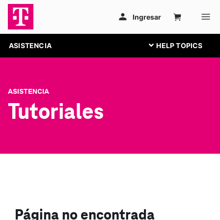
ASISTENCIA
ASISTENCIA
Tutoriales