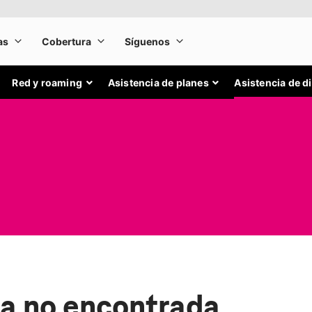
Red y roaming
Asistencia de planes
Asistencia de d