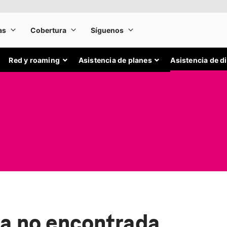
Red y roaming
Asistencia de planes
Asistencia de d