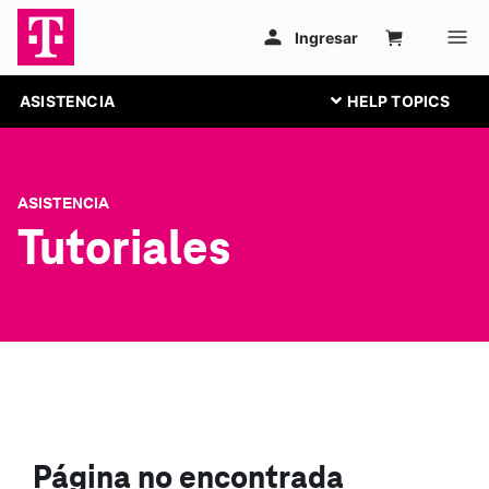
ASISTENCIA
ASISTENCIA
Tutoriales