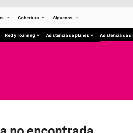
Red y roaming
Asistencia de planes
Asistencia de d