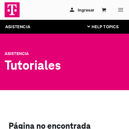
ASISTENCIA
ASISTENCIA
Tutoriales