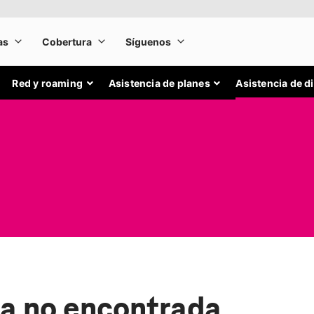
Red y roaming
Asistencia de planes
Asistencia de d