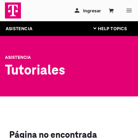
ASISTENCIA
ASISTENCIA
Tutoriales