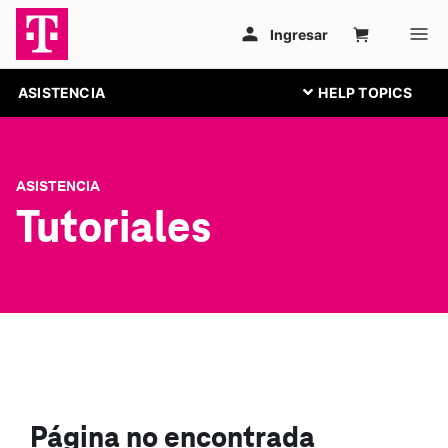
ASISTENCIA
ASISTENCIA
Tutoriales