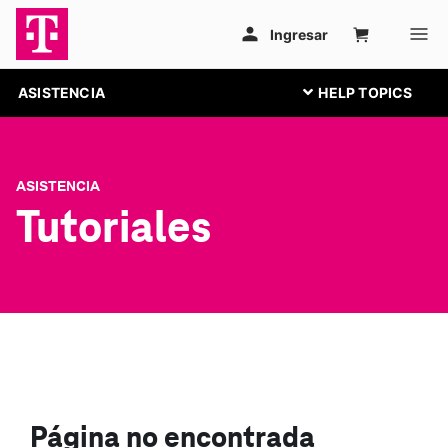
ASISTENCIA
ASISTENCIA
Tutoriales