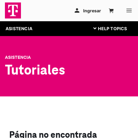
ASISTENCIA
ASISTENCIA
Tutoriales