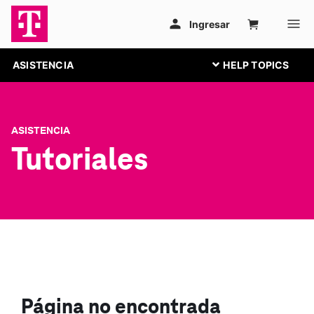
ASISTENCIA
ASISTENCIA
Tutoriales