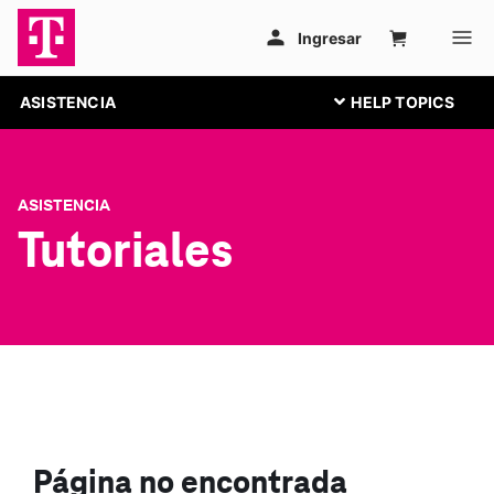
ASISTENCIA
ASISTENCIA
Tutoriales