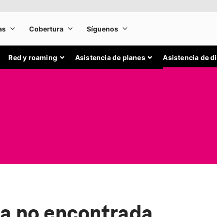
Red y roaming
Asistencia de planes
Asistencia de d