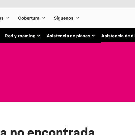
Red y roaming
Asistencia de planes
Asistencia de d