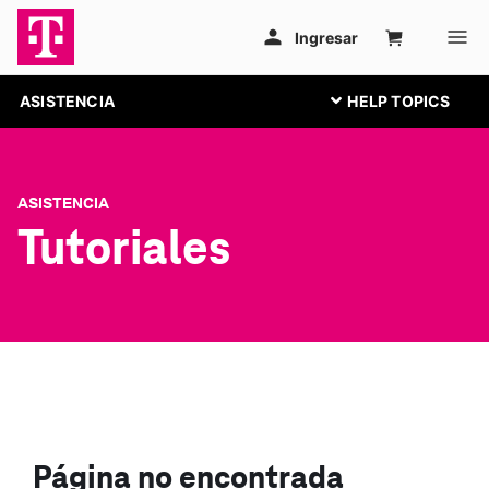
ASISTENCIA
ASISTENCIA
Tutoriales