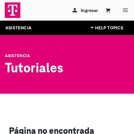
ASISTENCIA
ASISTENCIA
Tutoriales