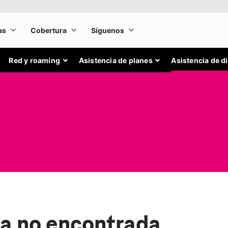
Red y roaming
Asistencia de planes
Asistencia de d