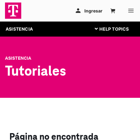
ASISTENCIA
ASISTENCIA
Tutoriales