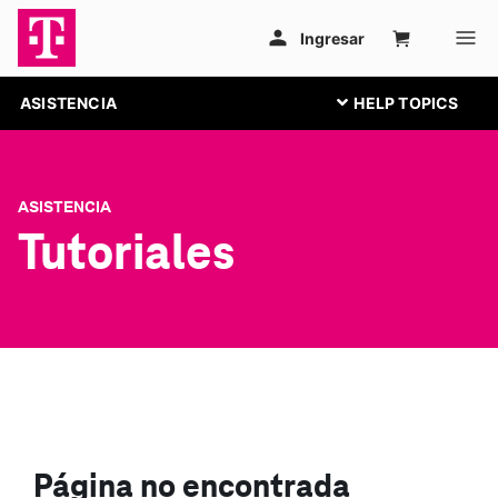
ASISTENCIA
ASISTENCIA
Tutoriales