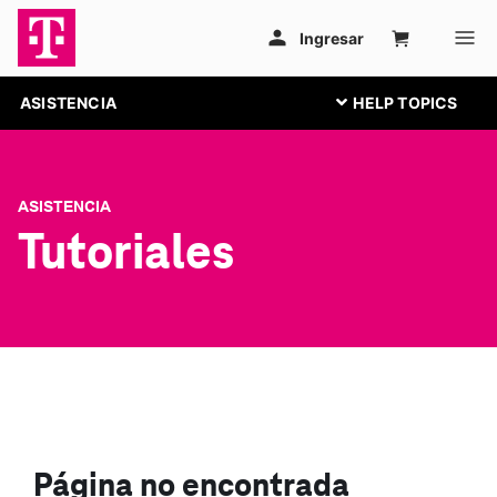
ASISTENCIA
ASISTENCIA
Tutoriales