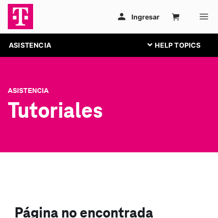
ASISTENCIA
ASISTENCIA
Tutoriales