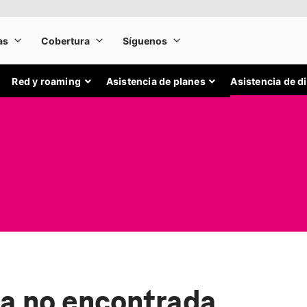
Red y roaming
Asistencia de planes
Asistencia de d