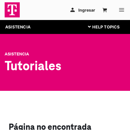
ASISTENCIA
ASISTENCIA
Tutoriales