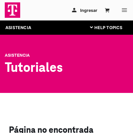
ASISTENCIA
ASISTENCIA
Tutoriales