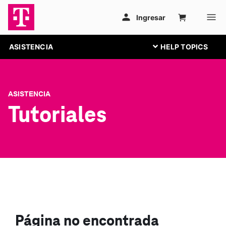
ASISTENCIA
ASISTENCIA
Tutoriales