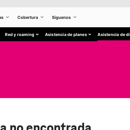
Red y roaming
Asistencia de planes
Asistencia de d