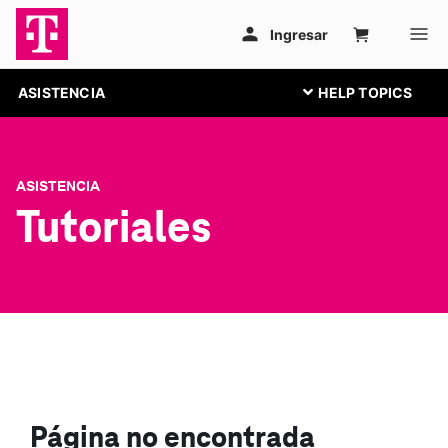
ASISTENCIA
ASISTENCIA
Tutoriales