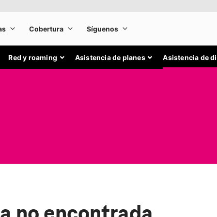
Red y roaming
Asistencia de planes
Asistencia de d