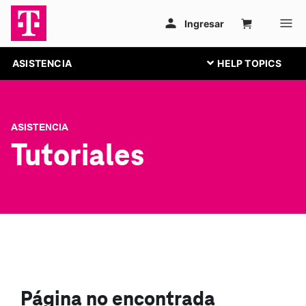
ASISTENCIA
ASISTENCIA
Tutoriales