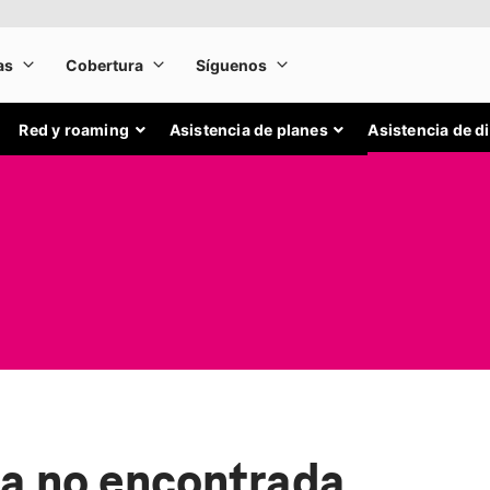
Red y roaming
Asistencia de planes
Asistencia de d