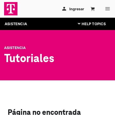
ASISTENCIA
ASISTENCIA
Tutoriales