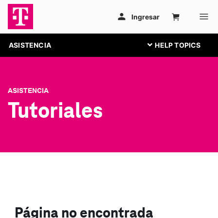
ASISTENCIA
ASISTENCIA
Tutoriales