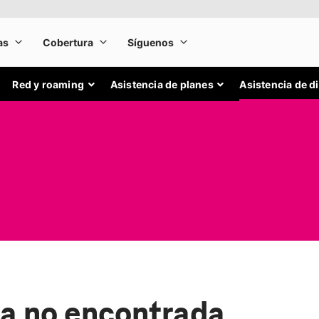
Red y roaming
Asistencia de planes
Asistencia de d