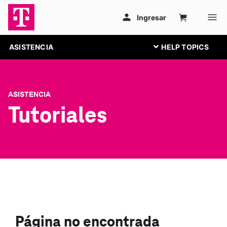
ASISTENCIA
ASISTENCIA
Tutoriales