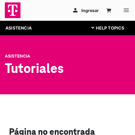
ASISTENCIA
ASISTENCIA
Tutoriales