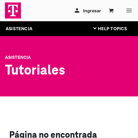
ASISTENCIA
ASISTENCIA
Tutoriales