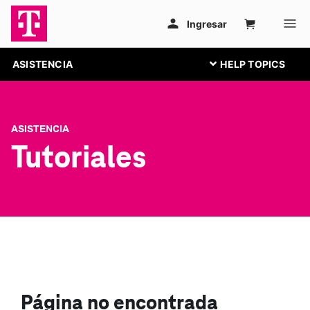
ASISTENCIA
ASISTENCIA
Tutoriales