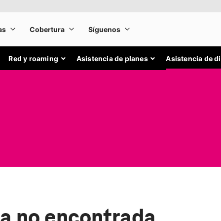
Red y roaming
Asistencia de planes
Asistencia de d