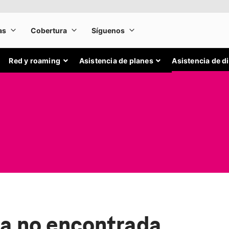
Red y roaming
Asistencia de planes
Asistencia de d