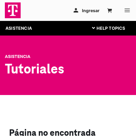
ASISTENCIA
ASISTENCIA
Tutoriales