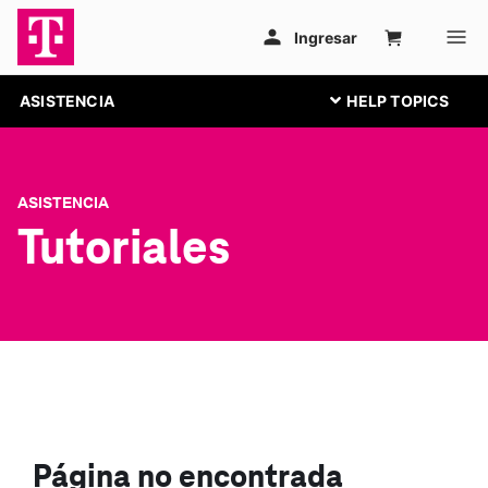
ASISTENCIA
ASISTENCIA
Tutoriales